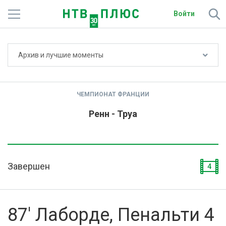
Войти
Не показывать счёт
Архив и лучшие моменты
Телеканалы
Фильмы и сериалы
ЧЕМПИОНАТ ФРАНЦИИ
Спорт
Ренн - Труа
Подписки
Радио
Завершен
4
Спутниковым абонентам
О сайте
87' Лаборде, Пенальти 4