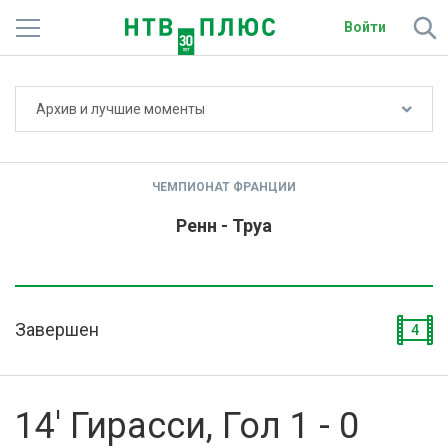
Войти
Не показывать счёт
Архив и лучшие моменты
Телеканалы
Фильмы и сериалы
ЧЕМПИОНАТ ФРАНЦИИ
Спорт
Ренн - Труа
Подписки
Радио
Завершен
4
Спутниковым абонентам
О сайте
14' Гирасси, Гол 1 - 0