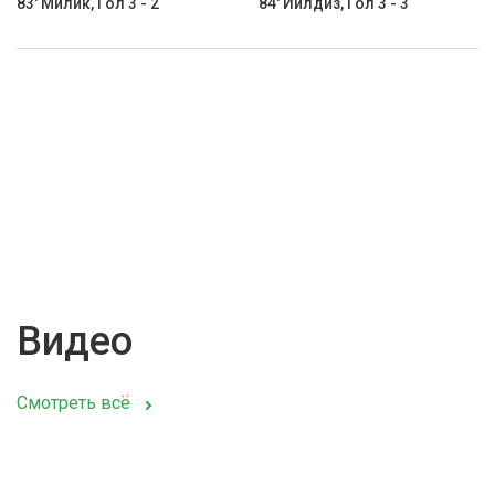
83' Милик, Гол 3 - 2
84' Йилдиз, Гол 3 - 3
Видео
Смотреть всё