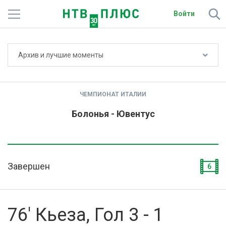
Войти
Не показывать счёт
Архив и лучшие моменты
Телеканалы
Фильмы и сериалы
ЧЕМПИОНАТ ИТАЛИИ
Спорт
Болонья - Ювентус
Подписки
Радио
Завершен
6
Спутниковым абонентам
О сайте
76' Кьеза, Гол 3 - 1