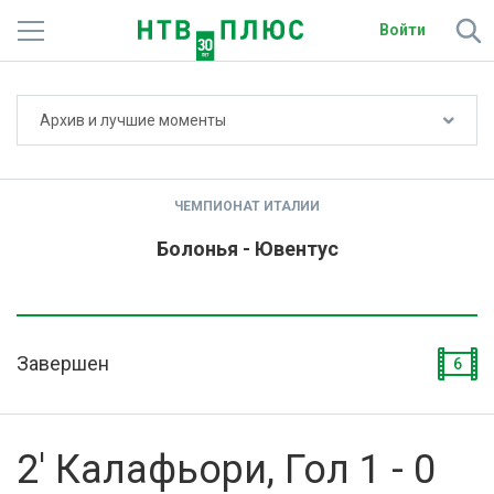
Войти
Не показывать счёт
Архив и лучшие моменты
Телеканалы
Фильмы и сериалы
ЧЕМПИОНАТ ИТАЛИИ
Спорт
Болонья - Ювентус
Подписки
Радио
Завершен
6
Спутниковым абонентам
О сайте
2' Калафьори, Гол 1 - 0