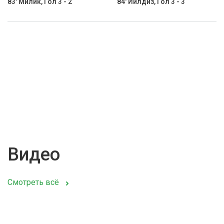
83' Милик, Гол 3 - 2
84' Йилдиз, Гол 3 - 3
Видео
Смотреть всё