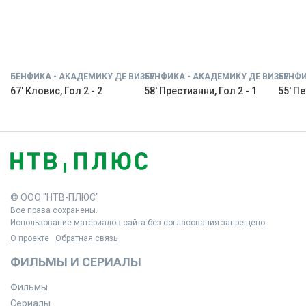
БЕНФИКА - АКАДЕМИКУ ДЕ ВИЗЕУ
БЕНФИКА - АКАДЕМИКУ ДЕ ВИЗЕУ
БЕНФИ
67' Кловис, Гол 2 - 2
58' Престианни, Гол 2 - 1
55' Пе
© ООО "НТВ-ПЛЮС"
Все права сохранены.
Использование материалов сайта без согласования запрещено.
О проекте
Обратная связь
ФИЛЬМЫ И СЕРИАЛЫ
Фильмы
Сериалы