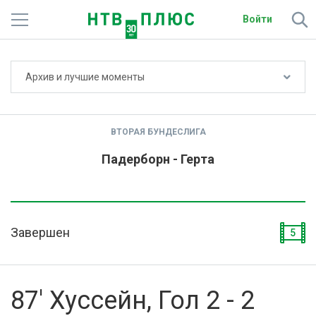
Войти
Не показывать счёт
Архив и лучшие моменты
Телеканалы
Фильмы и сериалы
ВТОРАЯ БУНДЕСЛИГА
Спорт
Падерборн - Герта
Подписки
Радио
Завершен
5
Спутниковым абонентам
О сайте
87' Хуссейн, Гол 2 - 2