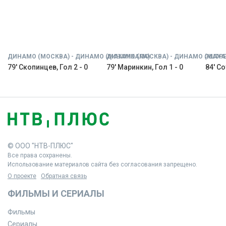
ДИНАМО (МОСКВА) - ДИНАМО (МАХАЧКАЛА)
ДИНАМО (МОСКВА) - ДИНАМО (МАХА
ЭШТРЕ
79' Скопинцев, Гол 2 - 0
79' Маринкин, Гол 1 - 0
84' Со
© ООО "НТВ-ПЛЮС"
Все права сохранены.
Использование материалов сайта без согласования запрещено.
О проекте
Обратная связь
ФИЛЬМЫ И СЕРИАЛЫ
Фильмы
Сериалы