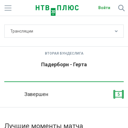
Войти
Не показывать счёт
Трансляции
Телеканалы
Фильмы и сериалы
ВТОРАЯ БУНДЕСЛИГА
Спорт
Падерборн - Герта
Подписки
Радио
Завершен
5
Спутниковым абонентам
О сайте
Лучшие моменты матча