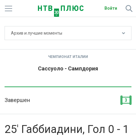
Войти
Не показывать счёт
Архив и лучшие моменты
Телеканалы
Фильмы и сериалы
ЧЕМПИОНАТ ИТАЛИИ
Спорт
Сассуоло - Сампдория
Подписки
Радио
Завершен
3
Спутниковым абонентам
О сайте
25' Габбиадини, Гол 0 - 1