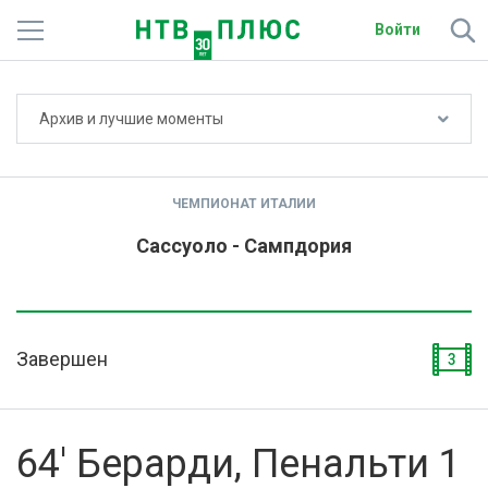
Войти
Не показывать счёт
Архив и лучшие моменты
Телеканалы
Фильмы и сериалы
ЧЕМПИОНАТ ИТАЛИИ
Спорт
Сассуоло - Сампдория
Подписки
Радио
Завершен
3
Спутниковым абонентам
О сайте
64' Берарди, Пенальти 1