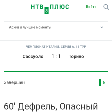
Войти
Не показывать счёт
Архив и лучшие моменты
Телеканалы
Фильмы и сериалы
ЧЕМПИОНАТ ИТАЛИИ. СЕРИЯ А. 16 ТУР
Спорт
1
:
1
Сассуоло
Торино
Подписки
Радио
Завершен
6
Спутниковым абонентам
О сайте
60' Дефрель, Опасный