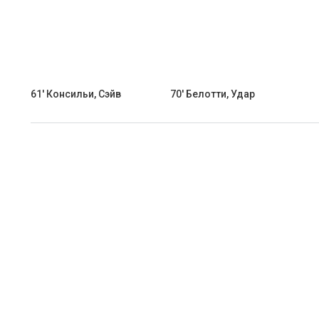
61' Консильи, Сэйв
70' Белотти, Удар