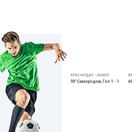
КРАСНОДАР - АХМАТ
К
90' Самородов, Гол 1 - 1
66