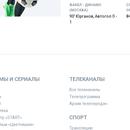
ФАКЕЛ - ДИНАМО
С
(МОСКВА)
О
90' Юрганов, Автогол 0 -
84
1
МЫ И СЕРИАЛЫ
ТЕЛЕКАНАЛЫ
Все телеканалы
ы
Телепрограмма
R
Архив телепередач
тека
СПОРТ
тр «START»
льм «Цветняшки»
Трансляции