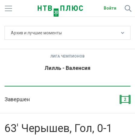
Войти
Не показывать счёт
Архив и лучшие моменты
Телеканалы
Фильмы и сериалы
ЛИГА ЧЕМПИОНОВ
Спорт
Лилль - Валенсия
Подписки
Радио
Завершен
2
Спутниковым абонентам
О сайте
63' Черышев, Гол, 0-1