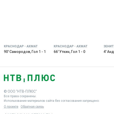
КРАСНОДАР - АХМАТ
КРАСНОДАР - АХМАТ
ЗЕНИТ
90' Самородов, Гол 1 - 1
66' Уткин, Гол 1 - 0
4' Анд
© ООО "НТВ-ПЛЮС"
Все права сохранены.
Использование материалов сайта без согласования запрещено.
О проекте
Обратная связь