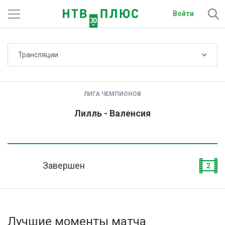
Войти
Не показывать счёт
Трансляции
Телеканалы
Фильмы и сериалы
ЛИГА ЧЕМПИОНОВ
Спорт
Лилль - Валенсия
Подписки
Радио
Завершен
2
Спутниковым абонентам
О сайте
Лучшие моменты матча