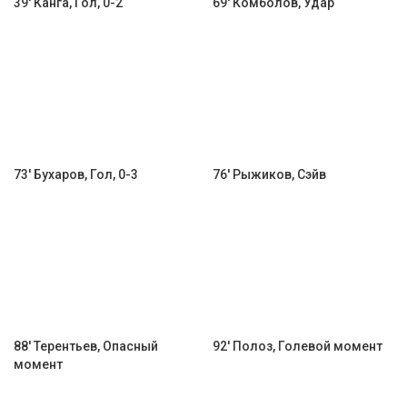
39' Канга, Гол, 0-2
69' Комболов, Удар
73' Бухаров, Гол, 0-3
76' Рыжиков, Сэйв
88' Терентьев, Опасный
92' Полоз, Голевой момент
момент