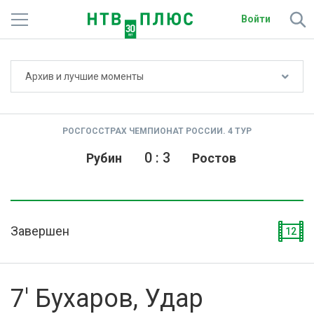
Войти
Не показывать счёт
Архив и лучшие моменты
Телеканалы
Фильмы и сериалы
РОСГОССТРАХ ЧЕМПИОНАТ РОССИИ. 4 ТУР
Спорт
0
:
3
Рубин
Ростов
Подписки
Радио
Завершен
12
Спутниковым абонентам
О сайте
7' Бухаров, Удар