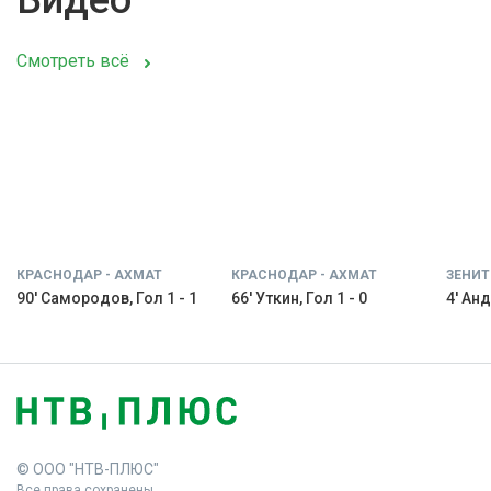
Видео
Смотреть всё
КРАСНОДАР - АХМАТ
КРАСНОДАР - АХМАТ
ЗЕНИТ
90' Самородов, Гол 1 - 1
66' Уткин, Гол 1 - 0
4' Анд
© ООО "НТВ-ПЛЮС"
Все права сохранены.