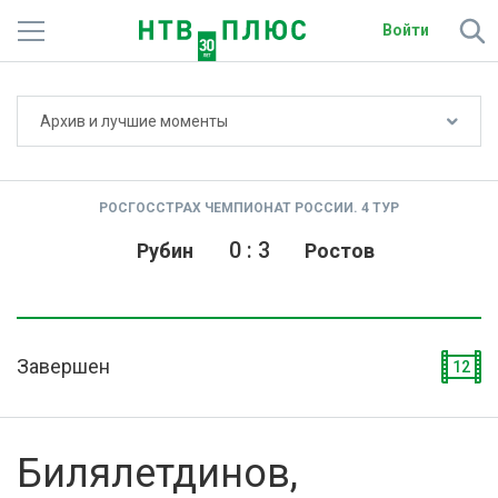
Войти
Не показывать счёт
Архив и лучшие моменты
Телеканалы
Фильмы и сериалы
РОСГОССТРАХ ЧЕМПИОНАТ РОССИИ. 4 ТУР
Спорт
0
:
3
Рубин
Ростов
Подписки
Радио
Завершен
12
Спутниковым абонентам
О сайте
Билялетдинов,