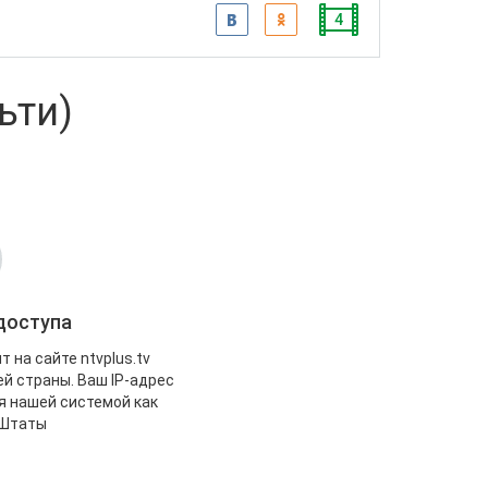
4
льти)