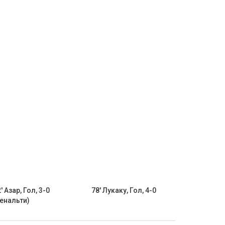
' Азар, Гол, 3-0
78' Лукаку, Гол, 4-0
пенальти)