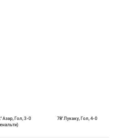
' Азар, Гол, 3-0
78' Лукаку, Гол, 4-0
пенальти)