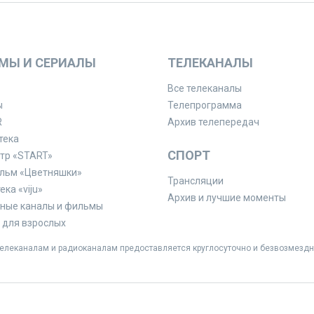
МЫ И СЕРИАЛЫ
ТЕЛЕКАНАЛЫ
Все телеканалы
ы
Телепрограмма
R
Архив телепередач
тека
СПОРТ
тр «START»
льм «Цветняшки»
Трансляции
ка «viju»
Архив и лучшие моменты
ные каналы и фильмы
для взрослых
леканалам и радиоканалам предоставляется круглосуточно и безвозмездн