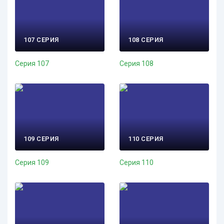
107 СЕРИЯ
108 СЕРИЯ
Серия 107
Серия 108
109 СЕРИЯ
110 СЕРИЯ
Серия 109
Серия 110