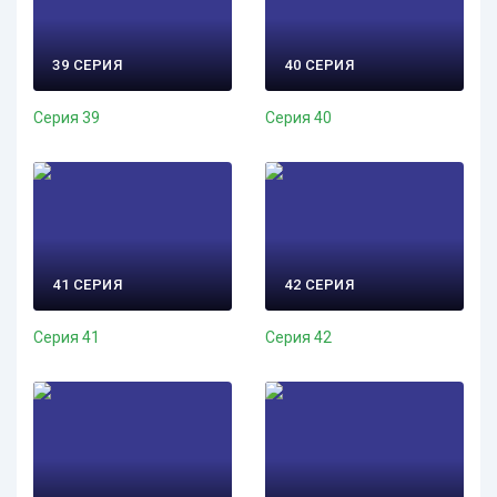
39 СЕРИЯ
40 СЕРИЯ
Серия 39
Серия 40
41 СЕРИЯ
42 СЕРИЯ
Серия 41
Серия 42