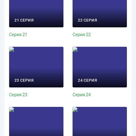
21 СЕРИЯ
22 СЕРИЯ
Серия 21
Серия 22
23 СЕРИЯ
24 СЕРИЯ
Серия 23
Серия 24