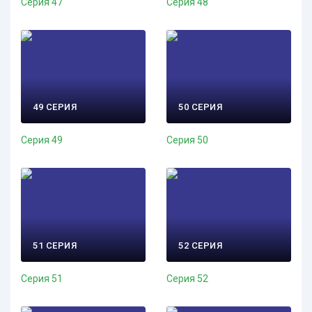
Серия 47
Серия 48
49 СЕРИЯ
50 СЕРИЯ
Серия 49
Серия 50
51 СЕРИЯ
52 СЕРИЯ
Серия 51
Серия 52