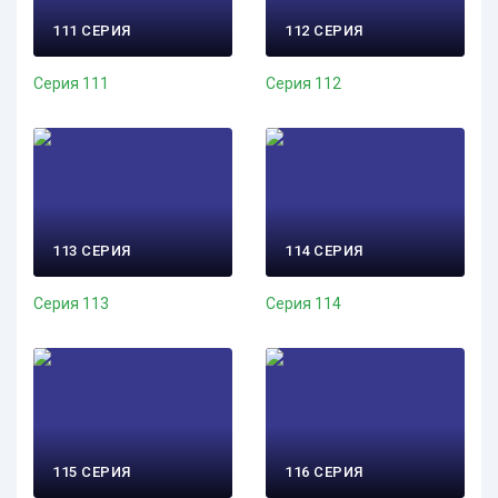
111 СЕРИЯ
112 СЕРИЯ
Серия 111
Серия 112
113 СЕРИЯ
114 СЕРИЯ
Серия 113
Серия 114
115 СЕРИЯ
116 СЕРИЯ