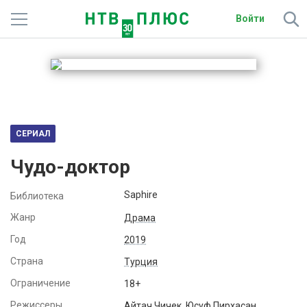
Войти
Телеканалы
Фильмы и сериалы
Спорт
СЕРИАЛ
Подписки
Чудо-доктор
Радио
Saphire
Библиотека
Спутниковым абонентам
Жанр
Драма
Год
2019
О сайте
Страна
Турция
Активировать промокод
Ограничение
18+
Режиссеры
Айтач Чичек
,
Юсуф Пирхасан
,