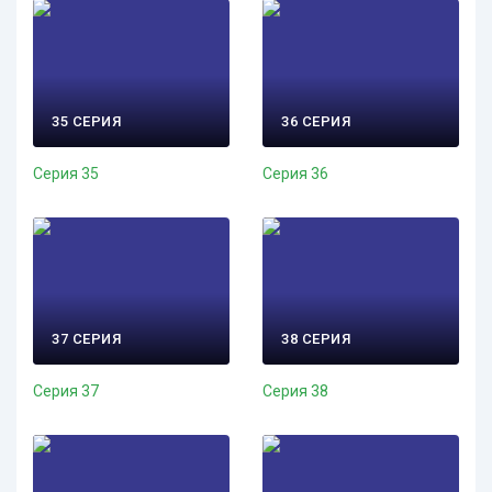
35 СЕРИЯ
36 СЕРИЯ
Серия 35
Серия 36
37 СЕРИЯ
38 СЕРИЯ
Серия 37
Серия 38