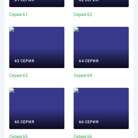
Серия 61
Серия 62
63 СЕРИЯ
64 СЕРИЯ
Серия 63
Серия 64
65 СЕРИЯ
66 СЕРИЯ
Серия 65
Серия 66