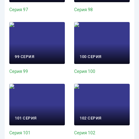
Серия 97
Серия 98
99 СЕРИЯ
100 СЕРИЯ
Серия 99
Серия 100
101 СЕРИЯ
102 СЕРИЯ
Серия 101
Серия 102