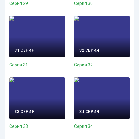
Серия 29
Серия 30
31 СЕРИЯ
32 СЕРИЯ
Серия 31
Серия 32
33 СЕРИЯ
34 СЕРИЯ
Серия 33
Серия 34