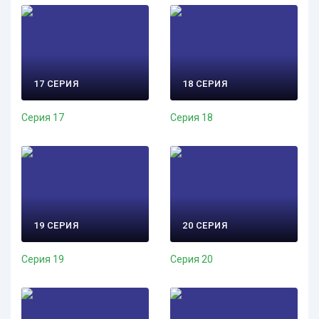
17 СЕРИЯ
18 СЕРИЯ
Серия 17
Серия 18
19 СЕРИЯ
20 СЕРИЯ
Серия 19
Серия 20