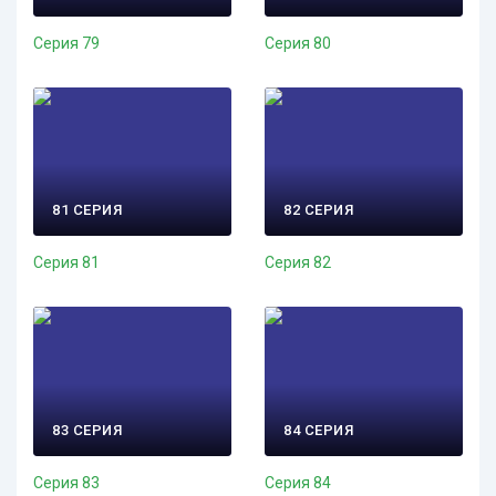
Серия 79
Серия 80
81 СЕРИЯ
82 СЕРИЯ
Серия 81
Серия 82
83 СЕРИЯ
84 СЕРИЯ
Серия 83
Серия 84