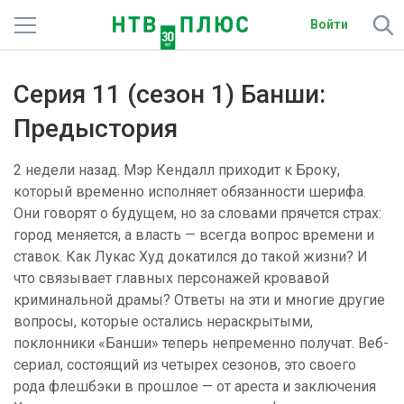
Войти
Телеканалы
Серия 11 (сезон 1) Банши:
Фильмы и сериалы
Предыстория
Спорт
2 недели назад. Мэр Кендалл приходит к Броку,
который временно исполняет обязанности шерифа.
Подписки
Они говорят о будущем, но за словами прячется страх:
город меняется, а власть — всегда вопрос времени и
Радио
ставок. Как Лукас Худ докатился до такой жизни? И
что связывает главных персонажей кровавой
Спутниковым абонентам
криминальной драмы? Ответы на эти и многие другие
вопросы, которые остались нераскрытыми,
О сайте
поклонники «Банши» теперь непременно получат. Веб-
сериал, состоящий из четырех сезонов, это своего
Активировать промокод
рода флешбэки в прошлое — от ареста и заключения