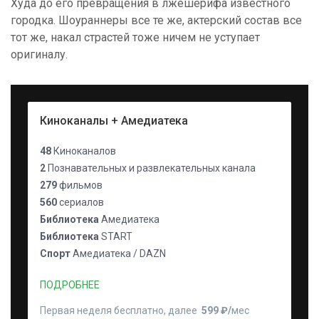
Худа до его превращения в лжешерифа известного
городка. Шоураннеры все те же, актерский состав все
тот же, накал страстей тоже ничем не уступает
оригиналу.
Киноканалы + Амедиатека
48
Киноканалов
2
Познавательных и развлекательных канала
279
фильмов
560
сериалов
Библиотека
Амедиатека
Библиотека
START
Спорт
Амедиатека / DAZN
ПОДРОБНЕЕ
Первая неделя бесплатно, далее
599 ₽⁠/⁠
мес