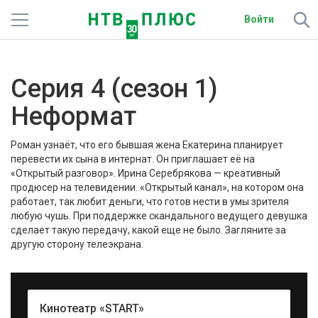
Войти
Телеканалы
Серия 4 (сезон 1)
Фильмы и сериалы
Неформат
Спорт
Роман узнаёт, что его бывшая жена Екатерина планирует
Подписки
перевести их сына в интернат. Он приглашает её на
«Открытый разговор». Ирина Серебрякова — креативный
продюсер на телевидении. «Открытый канал», на котором она
Радио
работает, так любит деньги, что готов нести в умы зрителя
любую чушь. При поддержке скандального ведущего девушка
Спутниковым абонентам
сделает такую передачу, какой еще не было. Загляните за
другую сторону телеэкрана.
О сайте
Активировать промокод
Кинотеатр «START»