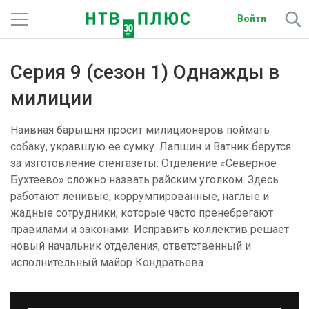
Войти
Телеканалы
Серия 9 (сезон 1) Однажды в
Фильмы и сериалы
милиции
Спорт
Наивная барышня просит милиционеров поймать
собаку, укравшую ее сумку. Лапшин и Ватник берутся
Подписки
за изготовление стенгазеты. Отделение «Северное
Бухтеево» сложно назвать райским уголком. Здесь
Радио
работают ленивые, коррумпированные, наглые и
жадные сотрудники, которые часто пренебрегают
Спутниковым абонентам
правилами и законами. Исправить коллектив решает
новый начальник отделения, ответственный и
О сайте
исполнительный майор Кондратьева.
Активировать промокод