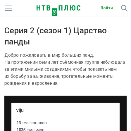
Войти
Телеканалы
Серия 2 (сезон 1) Царство
Фильмы и сериалы
панды
Спорт
Добро пожаловать в мир больших панд.
На протяжении семи лет съёмочная группа наблюдала
Подписки
за этими милыми созданиями, чтобы показать нам
их борьбу за выживание, трогательные моменты
Радио
рождения и взросления.
Спутниковым абонентам
О сайте
viju
Активировать промокод
13
телеканалов
1035
фильмов