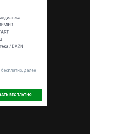
едиатека
REMIER
TART
ju
ека / DAZN
 бесплатно, далее
ВАТЬ БЕСПЛАТНО