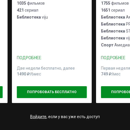
1035
фильмов
1755
фильмов
421
сериал
1651
сериал
Библиотека
viju
Библиотека
Ам
Библиотека
P
Библиотека
S
Библиотека
vi
Спорт
Амедиат
ПОДРОБНЕЕ
ПОДРОБНЕЕ
Две недели бесплатно, далее
Первая неделя
1490 ₽⁠/⁠
6мес
749 ₽⁠/⁠
мес
ПОПРОБОВАТЬ БЕСПЛАТНО
ПОПРОБО
Войдите
, если у вас уже есть доступ