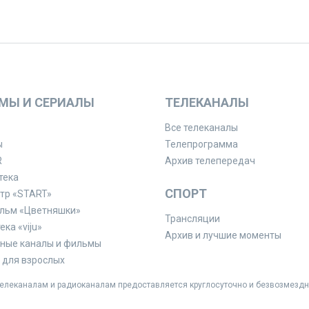
МЫ И СЕРИАЛЫ
ТЕЛЕКАНАЛЫ
Все телеканалы
ы
Телепрограмма
R
Архив телепередач
тека
СПОРТ
тр «START»
льм «Цветняшки»
Трансляции
ка «viju»
Архив и лучшие моменты
ные каналы и фильмы
для взрослых
леканалам и радиоканалам предоставляется круглосуточно и безвозмездн