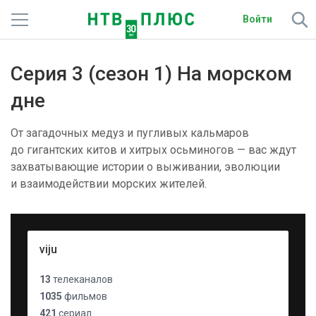
Войти
Телеканалы
Серия 3 (сезон 1) На морском
Фильмы и сериалы
дне
Спорт
От загадочных медуз и пугливых кальмаров
до гигантских китов и хитрых осьминогов — вас ждут
Подписки
захватывающие истории о выживании, эволюции
и взаимодействии морских жителей.
Радио
Спутниковым абонентам
viju
О сайте
13
телеканалов
Активировать промокод
1035
фильмов
421
сериал