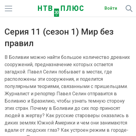
Войти
Телеканалы
Серия 11 (сезон 1) Мир без
Фильмы и сериалы
правил
Спорт
В Боливии можно найти большое количество древних
сооружений, предназначение которых остается
Подписки
загадкой. Павел Селин побывает в местах, где
расположены эти сооружения, и поделится
Радио
популярными теориями, связанными с пришельцами.
Журналист и репортер Павел Селин отправится в
Спутниковым абонентам
Боливию и Бразилию, чтобы узнать темную сторону
этих стран. Почему в Боливии до сих пор приносят
О сайте
людей в жертву? Как русские староверы оказались в
диких землях Южной Америки и чем они занимаются
Активировать промокод
вдали от людских глаз? Как устроен режим в городе-