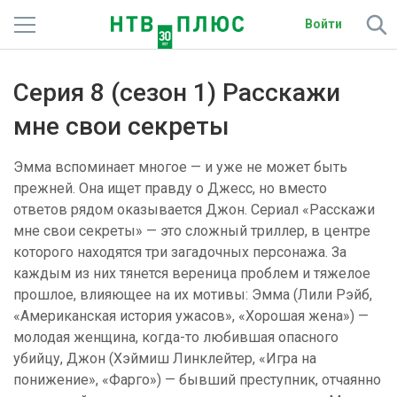
Войти
Телеканалы
Серия 8 (сезон 1) Расскажи
Фильмы и сериалы
мне свои секреты
Спорт
Эмма вспоминает многое — и уже не может быть
прежней. Она ищет правду о Джесс, но вместо
Подписки
ответов рядом оказывается Джон. Сериал «Расскажи
мне свои секреты» — это сложный триллер, в центре
Радио
которого находятся три загадочных персонажа. За
каждым из них тянется вереница проблем и тяжелое
Спутниковым абонентам
прошлое, влияющее на их мотивы: Эмма (Лили Рэйб,
«Американская история ужасов», «Хорошая жена») —
О сайте
молодая женщина, когда-то любившая опасного
убийцу, Джон (Хэймиш Линклейтер, «Игра на
Активировать промокод
понижение», «Фарго») — бывший преступник, отчаянно