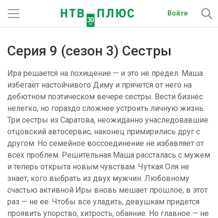
Войти
Телеканалы
Серия 9 (сезон 3) Сестры
Фильмы и сериалы
Ира решается на похищение — и это не предел. Маша
Спорт
избегает настойчивого Диму и прячется от него на
дебютном поэтическом вечере сестры. Вести бизнес
Подписки
нелегко, но гораздо сложнее устроить личную жизнь.
Три сестры из Саратова, неожиданно унаследовавшие
Радио
отцовский автосервис, наконец примирились друг с
другом. Но семейное воссоединение не избавляет от
Спутниковым абонентам
всех проблем. Решительная Маша рассталась с мужем
и теперь открыта новым чувствам. Чуткая Оля не
О сайте
знает, кого выбрать из двух мужчин. Любовному
счастью активной Иры вновь мешает прошлое, в этот
Активировать промокод
раз — не ее. Чтобы все уладить, девушкам придется
проявить упорство, хитрость, обаяние. Но главное — не