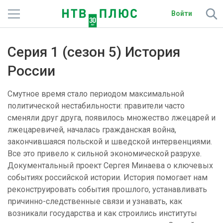
Войти
Телеканалы
Серия 1 (сезон 5) История
Фильмы и сериалы
России
Спорт
Смутное время стало периодом максимальной
политической нестабильности: правители часто
Подписки
сменяли друг друга, появилось множество лжецарей и
лжецаревичей, началась гражданская война,
Радио
закончившаяся польской и шведской интервенциями.
Все это привело к сильной экономической разрухе.
Спутниковым абонентам
Документальный проект Сергея Минаева о ключевых
событиях российской истории. История помогает нам
О сайте
реконструировать события прошлого, устанавливать
причинно-следственные связи и узнавать, как
Активировать промокод
возникали государства и как строились институты