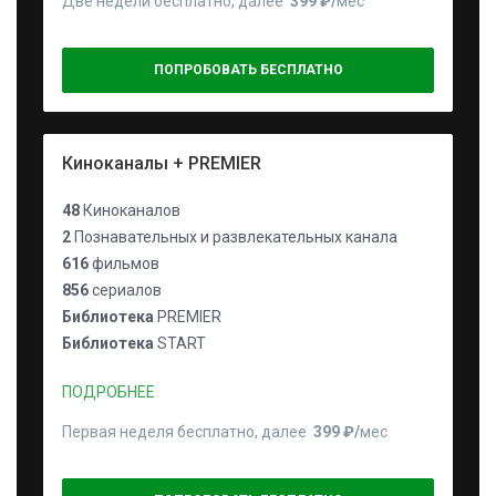
Две недели бесплатно, далее
399 ₽⁠/⁠
мес
ПОПРОБОВАТЬ БЕСПЛАТНО
Киноканалы + PREMIER
48
Киноканалов
2
Познавательных и развлекательных канала
616
фильмов
856
сериалов
Библиотека
PREMIER
Библиотека
START
ПОДРОБНЕЕ
Первая неделя бесплатно, далее
399 ₽⁠/⁠
мес