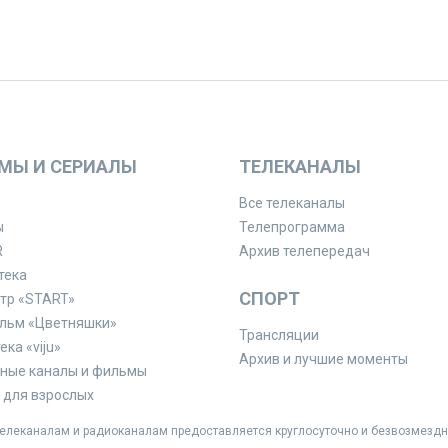
МЫ И СЕРИАЛЫ
ТЕЛЕКАНАЛЫ
Все телеканалы
ы
Телепрограмма
R
Архив телепередач
тека
СПОРТ
тр «START»
льм «Цветняшки»
Трансляции
ка «viju»
Архив и лучшие моменты
ные каналы и фильмы
для взрослых
леканалам и радиоканалам предоставляется круглосуточно и безвозмездн