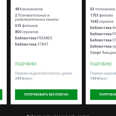
48
Киноканалов
63
телеканала
2
Познавательных и
1753
фильма
развлекательных канала
1643
сериала
615
фильмов
Библиотека
Ам
850
сериалов
Библиотека
P
Библиотека
PREMIER
Библиотека
S
Библиотека
START
Библиотека
vi
Спорт
Амедиат
ПОДРОБНЕЕ
ПОДРОБНЕЕ
Первая неделя бесплатно, далее
Первая неделя
399 ₽⁠/⁠
мес
749 ₽⁠/⁠
мес
ПОПРОБОВАТЬ БЕСПЛАТНО
ПОПРОБО