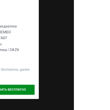
едиатека
REMIER
TART
ju
ека / DAZN
 бесплатно, далее
ВАТЬ БЕСПЛАТНО