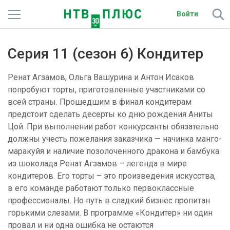
Войти
Телеканалы
Серия 11 (сезон 6) Кондитер
Фильмы и сериалы
Ренат Агзамов, Ольга Вашурина и Антон Исаков
Спорт
попробуют торты, приготовленные участниками со
всей страны. Прошедшим в финал кондитерам
Подписки
предстоит сделать десерты ко дню рождения Аниты
Цой. При выполнении работ конкурсанты обязательно
Радио
должны учесть пожелания заказчика — начинка манго-
маракуйя и наличие позолоченного дракона и бамбука
Спутниковым абонентам
из шоколада Ренат Агзамов – легенда в мире
кондитеров. Его торты – это произведения искусства,
О сайте
в его команде работают только первоклассные
профессионалы. Но путь в сладкий бизнес пропитан
Активировать промокод
горькими слезами. В программе «Кондитер» ни один
провал и ни одна ошибка не остаются