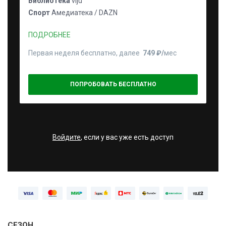
Библиотека
viju
Спорт
Амедиатека / DAZN
ПОДРОБНЕЕ
Первая неделя бесплатно, далее
749 ₽⁠/⁠
мес
ПОПРОБОВАТЬ БЕСПЛАТНО
Войдите
, если у вас уже есть доступ
СЕЗОН