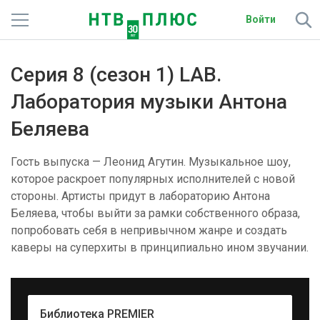
Войти
Телеканалы
Серия 8 (сезон 1) LAB.
Фильмы и сериалы
Лаборатория музыки Антона
Беляева
Спорт
Подписки
Гость выпуска — Леонид Агутин. Музыкальное шоу,
которое раскроет популярных исполнителей с новой
Радио
стороны. Артисты придут в лабораторию Антона
Беляева, чтобы выйти за рамки собственного образа,
Спутниковым абонентам
попробовать себя в непривычном жанре и создать
каверы на суперхиты в принципиально ином звучании.
О сайте
Активировать промокод
Библиотека PREMIER