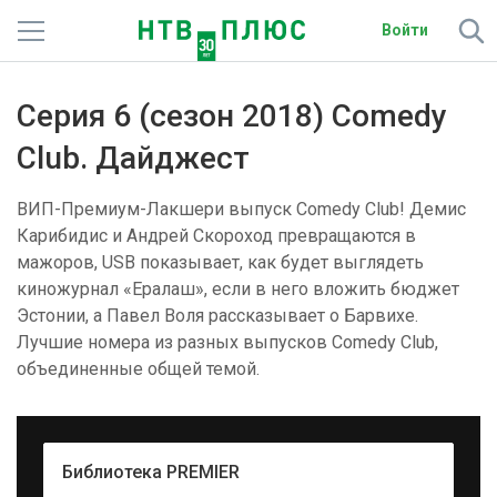
Войти
Телеканалы
Серия 6 (сезон 2018) Comedy
Фильмы и сериалы
Club. Дайджест
Спорт
ВИП-Премиум-Лакшери выпуск Comedy Club! Демис
Карибидис и Андрей Скороход превращаются в
Подписки
мажоров, USB показывает, как будет выглядеть
киножурнал «Ералаш», если в него вложить бюджет
Радио
Эстонии, а Павел Воля рассказывает о Барвихе.
Лучшие номера из разных выпусков Comedy Club,
Спутниковым абонентам
объединенные общей темой.
О сайте
Активировать промокод
Библиотека PREMIER