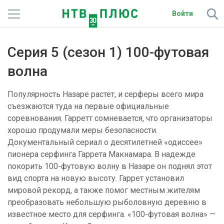
Войти
Телеканалы
Серия 5 (сезон 1) 100-футовая
Фильмы и сериалы
волна
Спорт
Популярность Назаре растет, и серферы всего мира
съезжаются туда на первые официальные
Подписки
соревнования. Гарретт сомневается, что организаторы
хорошо продумали меры безопасности.
Радио
Документальный сериал о десятилетней «одиссее»
пионера серфинга Гаррета Макнамара. В надежде
Спутниковым абонентам
покорить 100-футовую волну в Назаре он поднял этот
вид спорта на новую высоту. Гаррет установил
О сайте
мировой рекорд, а также помог местным жителям
преобразовать небольшую рыболовную деревню в
Активировать промокод
известное место для серфинга. «100-футовая волна» —