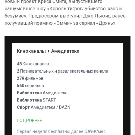
новый проект Криса Смита, выпустившего
нашумевшее шоу «Король тигров: убийство, хаос и
безумие». Продюсером выступил Джо Льюис, ранее
получивший премию «Эмми» за сериал «Дрянь».
Киноканалы + Амедиатека
48
Киноканалов
2
Познавательных и развлекательных канала
279
фильмов
560
сериалов
Библиотека
Амедиатека
Библиотека
START
Спорт
Амедиатека / DAZN
ПОДРОБНЕЕ
Первая неделя бесплатно, далее
599 ₽⁠/⁠
мес