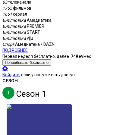
63
телеканала
1755
фильмов
1651
сериал
Библиотека
Амедиатека
Библиотека
PREMIER
Библиотека
START
Библиотека
viju
Спорт
Амедиатека / DAZN
ПОДРОБНЕЕ
Первая неделя бесплатно, далее
749 ₽⁠/⁠
мес
Попробовать бесплатно
Войдите
, если у вас уже есть доступ
СЕЗОН
Сезон 1
1