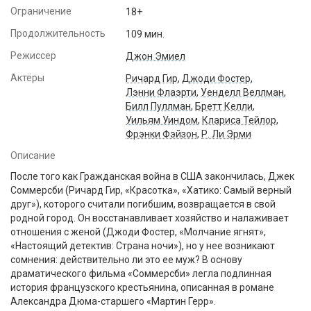
Ограничение
18+
Продолжительность
109 мин.
Режиссер
Джон Эмиел
Актёры
Ричард Гир
,
Джоди Фостер
,
Лэнни Флаэрти
,
Уенделл Веллман
,
Билл Пуллман
,
Бретт Келли
,
Уильям Уиндом
,
Клариса Тейлор
,
Фрэнки Фэйзон
,
Р. Ли Эрми
Описание
После того как Гражданская война в США закончилась, Джек
Соммерсби (Ричард Гир, «Красотка», «Хатико: Самый верный
друг»), которого считали погибшим, возвращается в свой
родной город. Он восстанавливает хозяйство и налаживает
отношения с женой (Джоди Фостер, «Молчание ягнят»,
«Настоящий детектив: Страна ночи»), но у нее возникают
сомнения: действительно ли это ее муж? В основу
драматического фильма «Соммерсби» легла подлинная
история французского крестьянина, описанная в романе
Александра Дюма-старшего «Мартин Герр».