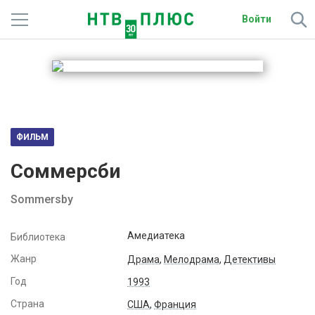
Войти
Телеканалы
Фильмы и сериалы
Спорт
ФИЛЬМ
Подписки
Соммерсби
Радио
Sommersby
Спутниковым абонентам
Амедиатека
Библиотека
О сайте
Жанр
Драма
,
Мелодрама
,
Детективы
Год
1993
Активировать промокод
Страна
США
,
Франция