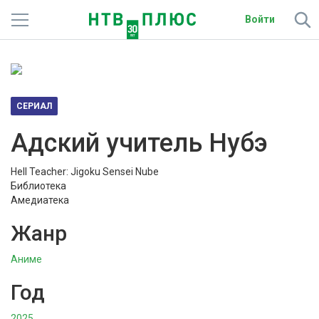
Войти
Телеканалы
Фильмы и сериалы
СЕРИАЛ
Спорт
Адский учитель Нубэ
Подписки
Hell Teacher: Jigoku Sensei Nube
Библиотека
Радио
Амедиатека
Спутниковым абонентам
Жанр
О сайте
Аниме
Год
Активировать промокод
2025