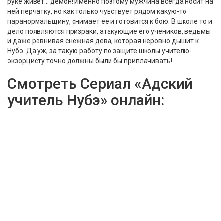
руке живет… демон! Именно поэтому мужчина всегда носит на
ней перчатку, но как только чувствует рядом какую-то
паранормальщину, снимает ее и готовится к бою. В школе то и
дело появляются призраки, атакующие его учеников, ведьмы
и даже ревнивая снежная дева, которая неровно дышит к
Нубэ. Да уж, за такую работу по защите школы учителю-
экзорцисту точно должны были бы приплачивать!
Смотреть Сериал «Адский
учитель Нубэ» онлайн:
Киноканалы + Амедиатека
48
Киноканалов
2
Познавательных и развлекательных канала
279
фильмов
558
сериалов
Библиотека
Амедиатека