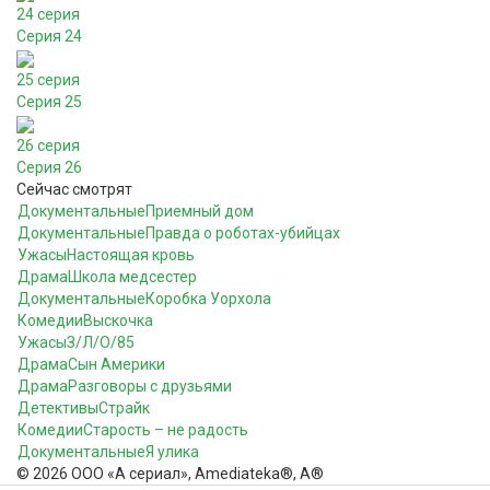
24 серия
Серия 24
25 серия
Серия 25
26 серия
Серия 26
Сейчас смотрят
Документальные
Приемный дом
Документальные
Правда о роботах-убийцах
Ужасы
Настоящая кровь
Драма
Школа медсестер
Документальные
Коробка Уорхола
Комедии
Выскочка
Ужасы
З/Л/О/85
Драма
Сын Америки
Драма
Разговоры с друзьями
Детективы
Страйк
Комедии
Старость – не радость
Документальные
Я улика
© 2026 ООО «А сериал», Amediateka®, A®