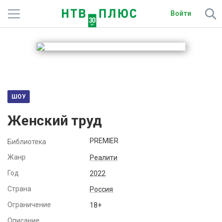
Войти
Телеканалы
Фильмы и сериалы
Спорт
ШОУ
Подписки
Женский труд
Радио
PREMIER
Библиотека
Спутниковым абонентам
Жанр
Реалити
Год
2022
О сайте
Страна
Россия
Активировать промокод
Ограничение
18+
Описание