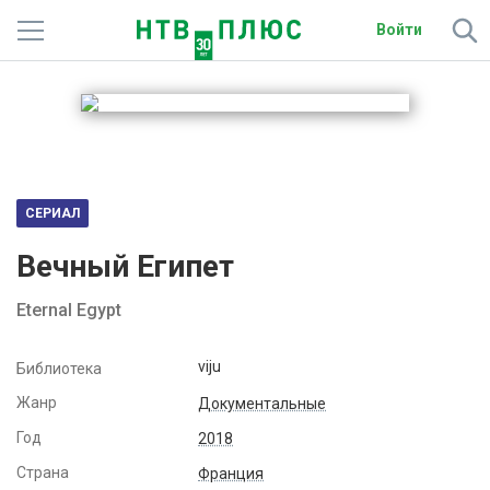
Войти
Телеканалы
Фильмы и сериалы
Спорт
СЕРИАЛ
Подписки
Вечный Египет
Радио
Eternal Egypt
Спутниковым абонентам
viju
Библиотека
О сайте
Жанр
Документальные
Год
2018
Активировать промокод
Страна
Франция