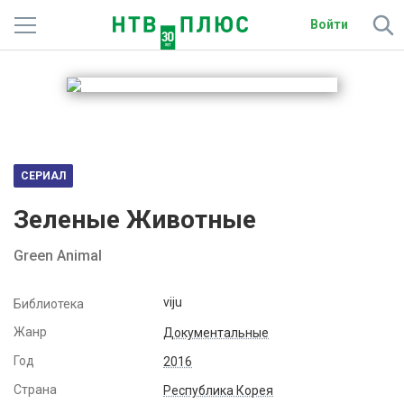
Войти
Телеканалы
Фильмы и сериалы
Спорт
СЕРИАЛ
Подписки
Зеленые Животные
Радио
Green Animal
Спутниковым абонентам
viju
Библиотека
О сайте
Жанр
Документальные
Год
2016
Активировать промокод
Страна
Республика Корея