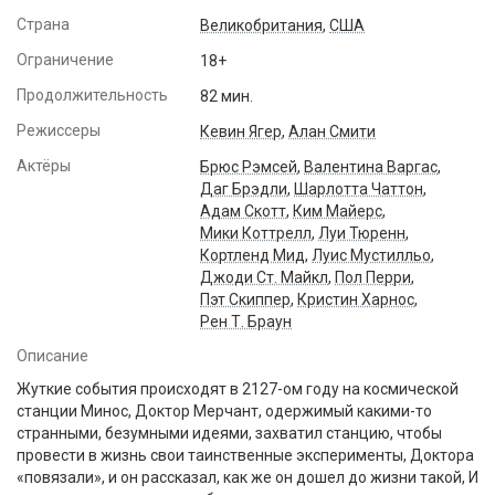
Страна
Великобритания
,
США
Ограничение
18+
Продолжительность
82 мин.
Режиссеры
Кевин Ягер
,
Алан Смити
Актёры
Брюс Рэмсей
,
Валентина Варгас
,
Даг Брэдли
,
Шарлотта Чаттон
,
Адам Скотт
,
Ким Майерс
,
Мики Коттрелл
,
Луи Тюренн
,
Кортленд Мид
,
Луис Мустилльо
,
Джоди Ст. Майкл
,
Пол Перри
,
Пэт Скиппер
,
Кристин Харнос
,
Рен Т. Браун
Описание
Жуткие события происходят в 2127-ом году на космической
станции Минос, Доктор Мерчант, одержимый какими-то
странными, безумными идеями, захватил станцию, чтобы
провести в жизнь свои таинственные эксперименты, Доктора
«повязали», и он рассказал, как же он дошел до жизни такой, И