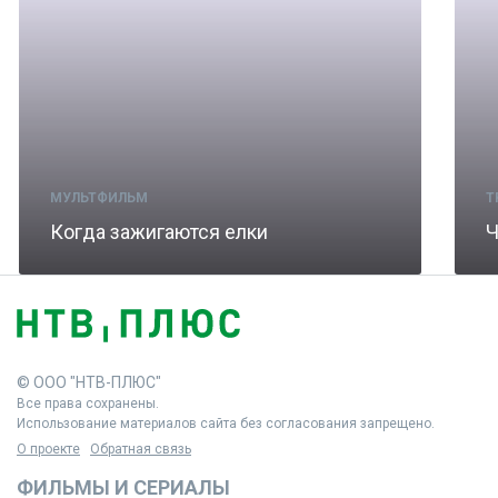
МУЛЬТФИЛЬМ
Т
Когда зажигаются елки
Ч
© ООО "НТВ-ПЛЮС"
Все права сохранены.
Использование материалов сайта без согласования запрещено.
О проекте
Обратная связь
ФИЛЬМЫ И СЕРИАЛЫ