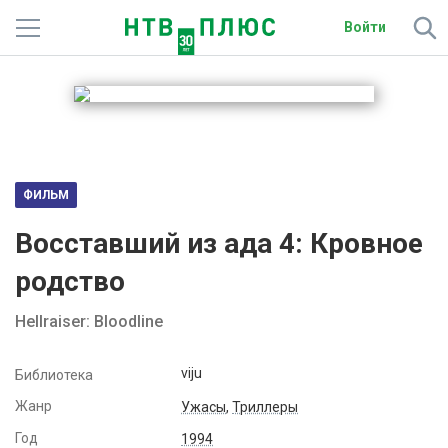
Войти
Телеканалы
Фильмы и сериалы
Спорт
ФИЛЬМ
Подписки
Восставший из ада 4: Кровное
Радио
родство
Спутниковым абонентам
Hellraiser: Bloodline
О сайте
viju
Библиотека
Жанр
Активировать промокод
Ужасы
,
Триллеры
Год
1994