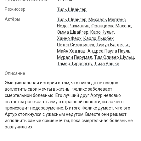
Режиссер
Тиль Швайгер
Актёры
Тиль Швайгер
,
Михаэль Мертенс
,
Неда Рахманян
,
Франциска Махенс
,
Эмма Швайгер
,
Каро Культ
,
Хайно Ферх
,
Карло Льюбек
,
Петер Симонишек
,
Тимур Бартельс
,
Майя Хаддад
,
Андреа Паула Пауль
,
Мурали Перумал
,
Тим Оливер Шульц
,
Тамер Тирасоглу
,
Лиза Вашке
Описание
Эмоциональная история о том, что никогда не поздно
воплотить свои мечты в жизнь. Феликс заболевает
смертельной болезнью. Его лучший друг Артур неловко
пытается рассказать ему о страшной новости, из-за чего
происходит недоразумение. В итоге Феликс думает, что это
Артур столкнулся с ужасным недугом. Вместе они решают
исполнить самые яркие мечты, пока смертельная болезнь не
разлучила их.