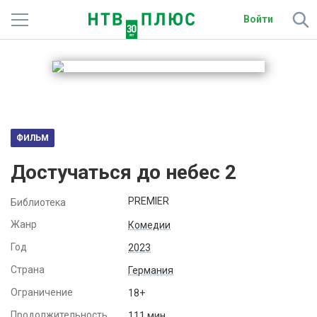
Войти
Телеканалы
Фильмы и сериалы
Спорт
ФИЛЬМ
Подписки
Достучаться до небес 2
Радио
PREMIER
Библиотека
Спутниковым абонентам
Жанр
Комедии
Год
2023
О сайте
Страна
Германия
Активировать промокод
Ограничение
18+
Продолжительность
111 мин.