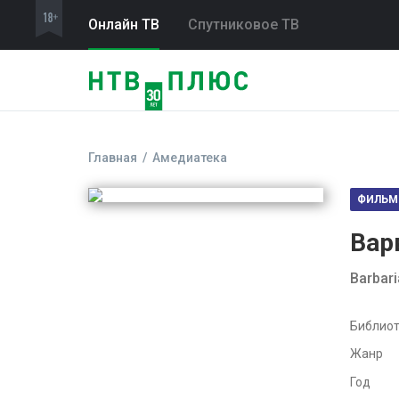
Онлайн ТВ
Спутниковое ТВ
Главная
Амедиатека
ФИЛЬМ
Вар
Barbar
Библиот
Жанр
Год