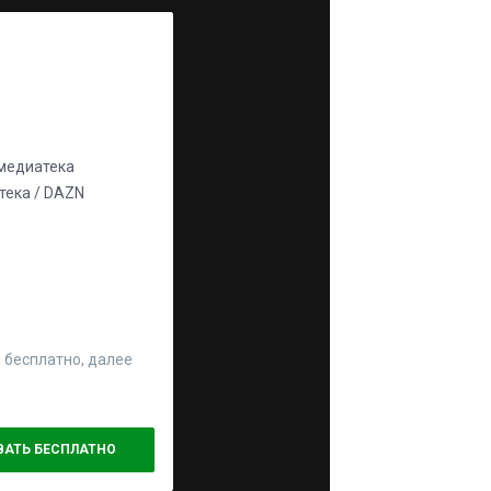
едиатека
ека / DAZN
 бесплатно, далее
ВАТЬ БЕСПЛАТНО