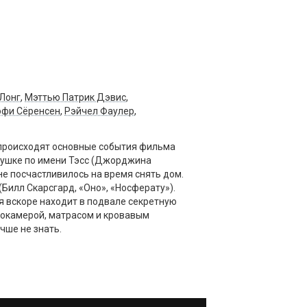
Лонг
,
Мэттью Патрик Дэвис
,
офи Сёренсен
,
Рэйчел Фаулер
,
 происходят основные события фильма
вушке по имени Тэсс (Джорджина
не посчастливилось на время снять дом.
(Билл Скарсгард, «Оно», «Носферату»).
я вскоре находит в подвале секретную
еокамерой, матрасом и кровавым
учше не знать.