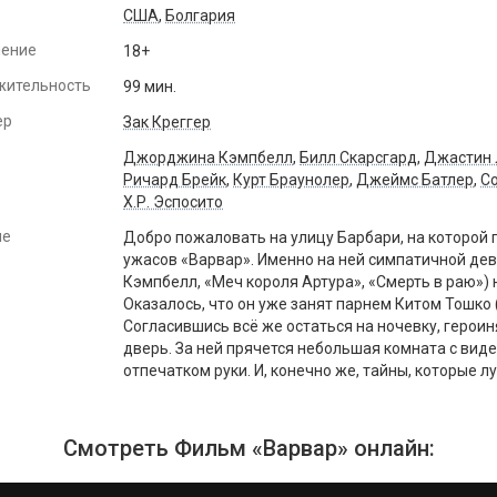
США
,
Болгария
чение
18+
жительность
99 мин.
ер
Зак Креггер
Джорджина Кэмпбелл
,
Билл Скарсгард
,
Джастин 
Ричард Брейк
,
Курт Браунолер
,
Джеймс Батлер
,
С
Х.Р. Эспосито
ие
Добро пожаловать на улицу Барбари, на которой
ужасов «Варвар». Именно на ней симпатичной де
Кэмпбелл, «Меч короля Артура», «Смерть в раю») 
Оказалось, что он уже занят парнем Китом Тошко 
Согласившись всё же остаться на ночевку, героин
дверь. За ней прячется небольшая комната с вид
отпечатком руки. И, конечно же, тайны, которые л
Смотреть Фильм «Варвар» онлайн: