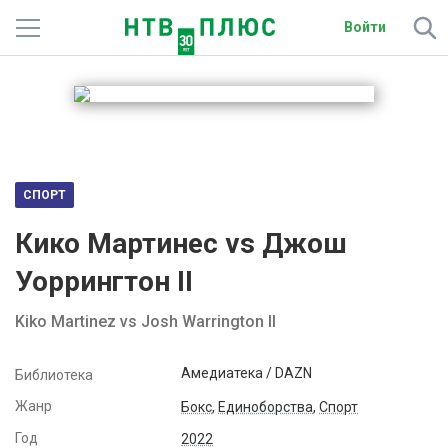
Войти
Телеканалы
Фильмы и сериалы
Спорт
СПОРТ
Подписки
Кико Мартинес vs Джош
Радио
Уоррингтон II
Спутниковым абонентам
Kiko Martinez vs Josh Warrington II
О сайте
Амедиатека / DAZN
Библиотека
Жанр
Активировать промокод
Бокс
,
Единоборства
,
Спорт
Год
2022