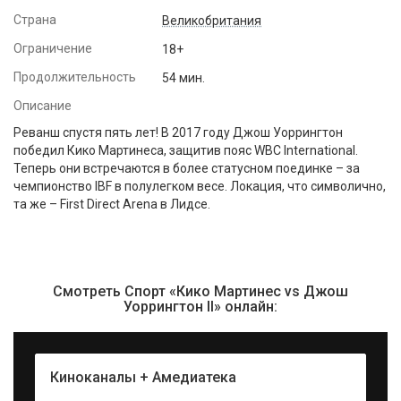
Страна
Великобритания
Ограничение
18+
Продолжительность
54 мин.
Описание
Реванш спустя пять лет! В 2017 году Джош Уоррингтон
победил Кико Мартинеса, защитив пояс WBC International.
Теперь они встречаются в более статусном поединке – за
чемпионство IBF в полулегком весе. Локация, что символично,
та же – First Direct Arena в Лидсе.
Смотреть Спорт «Кико Мартинес vs Джош
Уоррингтон II» онлайн:
Киноканалы + Амедиатека