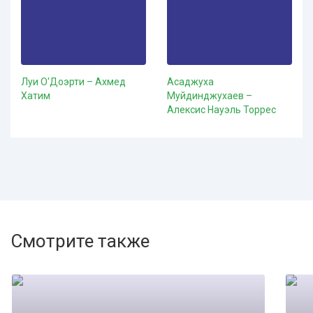
Луи О'Доэрти – Ахмед
Асаджуха
Хатим
Муйдинджухаев –
Алексис Науэль Торрес
Смотрите также