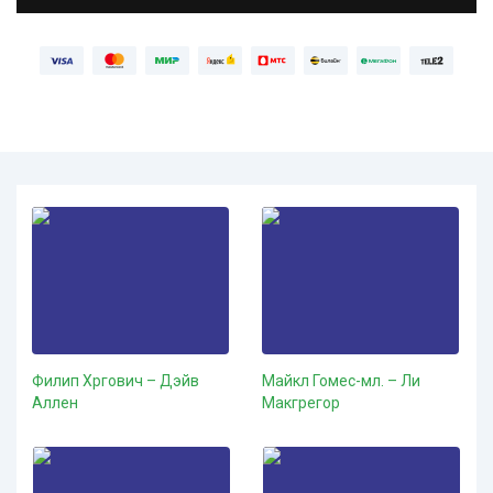
Филип Хргович – Дэйв
Майкл Гомес-мл. – Ли
Аллен
Макгрегор