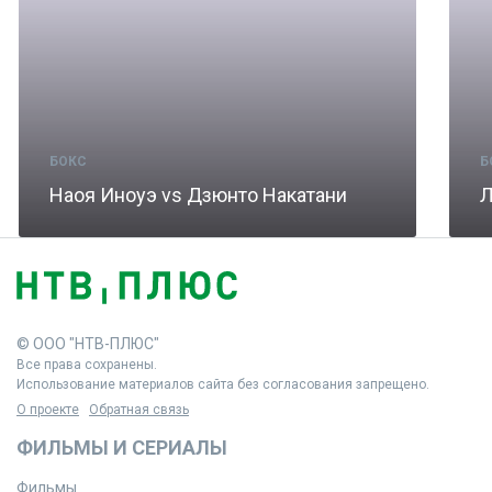
БОКС
Б
Наоя Иноуэ vs Дзюнто Накатани
Л
© ООО "НТВ-ПЛЮС"
Все права сохранены.
Использование материалов сайта без согласования запрещено.
О проекте
Обратная связь
ФИЛЬМЫ И СЕРИАЛЫ
Фильмы