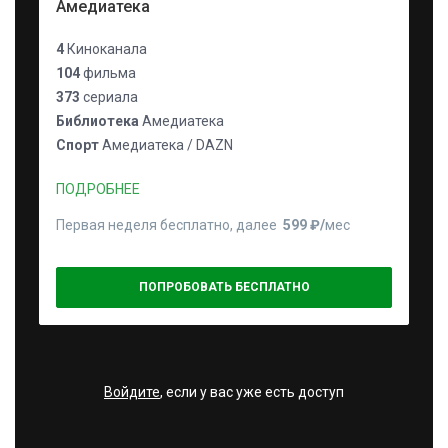
Амедиатека
4
Киноканала
104
фильма
373
сериала
Библиотека
Амедиатека
Спорт
Амедиатека / DAZN
ПОДРОБНЕЕ
Первая неделя бесплатно, далее
599 ₽⁠/⁠
мес
ПОПРОБОВАТЬ БЕСПЛАТНО
Войдите
, если у вас уже есть доступ