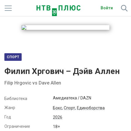
Войти
Телеканалы
Фильмы и сериалы
Спорт
СПОРТ
Подписки
Филип Хргович – Дэйв Аллен
Радио
Filip Hrgovic vs Dave Allen
Спутниковым абонентам
Амедиатека / DAZN
Библиотека
О сайте
Жанр
Бокс
,
Спорт
,
Единоборства
Год
2026
Активировать промокод
Ограничение
18+