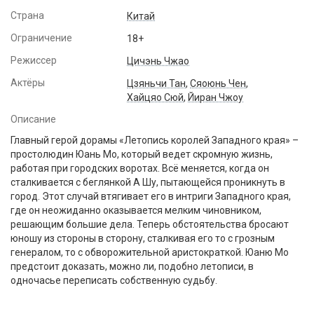
Страна
Китай
Ограничение
18+
Режиссер
Цичэнь Чжао
Актёры
Цзяньчи Тан
,
Сяоюнь Чен
,
Хайцяо Сюй
,
Йиран Чжоу
Описание
Главный герой дорамы «Летопись королей Западного края» –
простолюдин Юань Мо, который ведет скромную жизнь,
работая при городских воротах. Всё меняется, когда он
сталкивается с беглянкой А Шу, пытающейся проникнуть в
город. Этот случай втягивает его в интриги Западного края,
где он неожиданно оказывается мелким чиновником,
решающим большие дела. Теперь обстоятельства бросают
юношу из стороны в сторону, сталкивая его то с грозным
генералом, то с обворожительной аристократкой. Юаню Мо
предстоит доказать, можно ли, подобно летописи, в
одночасье переписать собственную судьбу.