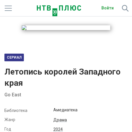
Войти
Телеканалы
Фильмы и сериалы
Спорт
СЕРИАЛ
Подписки
Летопись королей Западного
Радио
края
Спутниковым абонентам
Go East
О сайте
Амедиатека
Библиотека
Жанр
Активировать промокод
Драма
Год
2024