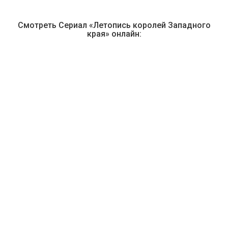
Смотреть Сериал «Летопись королей Западного
края» онлайн:
Киноканалы + Амедиатека
48
Киноканалов
2
Познавательных и развлекательных канала
279
фильмов
558
сериалов
Библиотека
Амедиатека
Библиотека
START
Спорт
Амедиатека / DAZN
ПОДРОБНЕЕ
Первая неделя бесплатно, далее
599 ₽⁠/⁠
мес