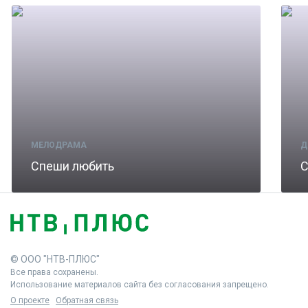
МЕЛОДРАМА
Д
Спеши любить
С
© ООО "НТВ-ПЛЮС"
Все права сохранены.
Использование материалов сайта без согласования запрещено.
О проекте
Обратная связь