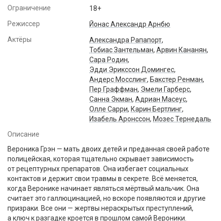
Ограничение
18+
Режиссер
Йонас Александр Арнбю
Актёры
Александра Рапапорт
,
Тобиас Зантельман
,
Арвин Кананян
,
Сара Родин
,
Эдди Эрикссон Домингес
,
Андерс Мосслинг
,
Бакстер Ренман
,
Пер Граффман
,
Эмели Гарберс
,
Санна Экман
,
Адриан Масеус
,
Олле Сарри
,
Карин Бертлинг
,
Изабель Аронссон
,
Мозес Тернедаль
Описание
Вероника Грэн — мать двоих детей и преданная своей работе
полицейская, которая тщательно скрывает зависимость
от рецептурных препаратов. Она избегает социальных
контактов и держит свои травмы в секрете. Всё меняется,
когда Веронике начинает являться мёртвый мальчик. Она
считает это галлюцинацией, но вскоре появляются и другие
призраки. Все они — жертвы нераскрытых преступлений,
а ключ к разгадке кроется в прошлом самой Вероники.