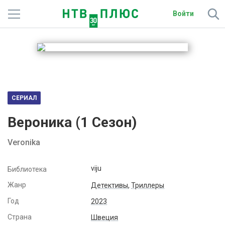
Войти
Телеканалы
Фильмы и сериалы
Спорт
СЕРИАЛ
Подписки
Вероника (
1
Сезон)
Радио
Veronika
Спутниковым абонентам
viju
Библиотека
О сайте
Жанр
Детективы
,
Триллеры
Год
2023
Активировать промокод
Страна
Швеция