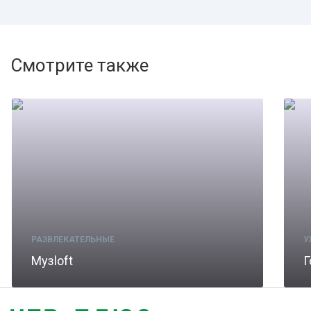
Смотрите также
РАЗВЛЕКАТЕЛЬНЫЕ
У
Музloft
Г