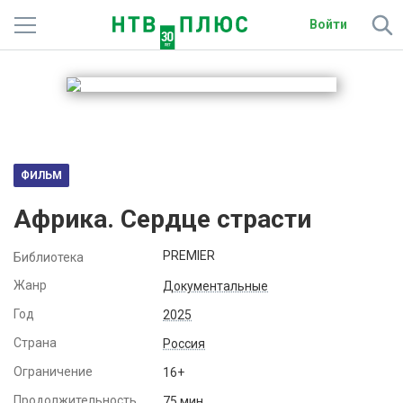
Войти
Телеканалы
Фильмы и сериалы
Спорт
ФИЛЬМ
Подписки
Африка. Сердце страсти
Радио
PREMIER
Библиотека
Спутниковым абонентам
Жанр
Документальные
Год
2025
О сайте
Страна
Россия
Активировать промокод
Ограничение
16+
Продолжительность
75 мин.