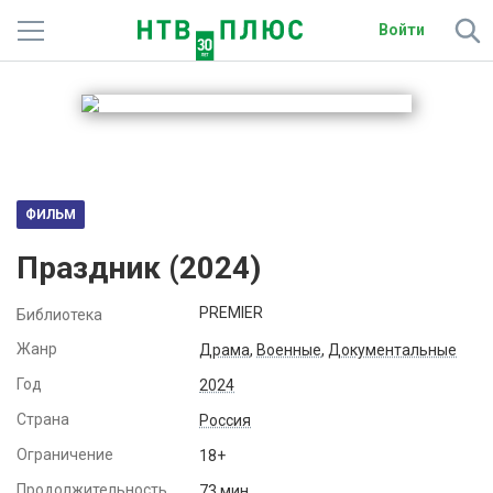
Войти
Телеканалы
Фильмы и сериалы
Спорт
ФИЛЬМ
Подписки
Праздник (2024)
Радио
PREMIER
Библиотека
Спутниковым абонентам
Жанр
Драма
,
Военные
,
Документальные
Год
2024
О сайте
Страна
Россия
Активировать промокод
Ограничение
18+
Продолжительность
73 мин.