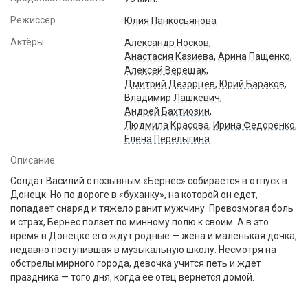
Режиссер
Юлия Панкосьянова
Актёры
Александр Носков
,
Анастасия Казиева
,
Арина Пащенко
,
Алексей Верещак
,
Дмитрий Дезорцев
,
Юрий Бараков
,
Владимир Лашкевич
,
Андрей Бахтиозин
,
Людмила Красова
,
Ирина Федоренко
,
Елена Перелыгина
Описание
Солдат Василий с позывным «Бернес» собирается в отпуск в
Донецк. Но по дороге в «буханку», на которой он едет,
попадает снаряд и тяжело ранит мужчину. Превозмогая боль
и страх, Бернес ползет по минному полю к своим. А в это
время в Донецке его ждут родные — жена и маленькая дочка,
недавно поступившая в музыкальную школу. Несмотря на
обстрелы мирного города, девочка учится петь и ждет
праздника — того дня, когда ее отец вернется домой.