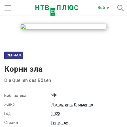
Войти
Телеканалы
Фильмы и сериалы
Спорт
СЕРИАЛ
Подписки
Корни зла
Радио
Die Quellen des Bösen
Спутниковым абонентам
viju
Библиотека
О сайте
Жанр
Детективы
,
Криминал
Год
2023
Активировать промокод
Страна
Германия