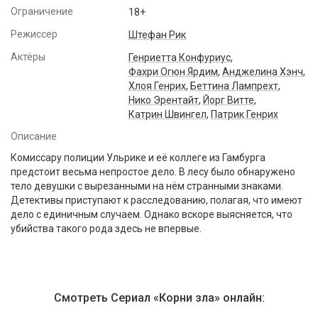
Ограничение
18+
Режиссер
Штефан Рик
Актёры
Генриетта Конфуриус
,
Фахри Огюн Ярдим
,
Анджелина Хэнч
,
Хлоя Генрих
,
Беттина Лампрехт
,
Нико Эрентайт
,
Йорг Витте
,
Катрин Швингел
,
Патрик Генрих
Описание
Комиссару полиции Ульрике и её коллеге из Гамбурга
предстоит весьма непростое дело. В лесу было обнаружено
тело девушки с вырезанными на нём странными знаками.
Детективы приступают к расследованию, полагая, что имеют
дело с единичным случаем. Однако вскоре выясняется, что
убийства такого рода здесь не впервые.
Смотреть Сериал «Корни зла» онлайн: