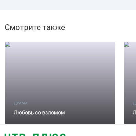
Смотрите также
ДРАМА
Д
Любовь со взломом
Л