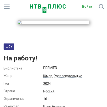
Войти
Телеканалы
Фильмы и сериалы
Спорт
ШОУ
Подписки
На работу!
Радио
PREMIER
Библиотека
Спутниковым абонентам
Жанр
Юмор
,
Развлекательные
Год
2024
О сайте
Страна
Россия
Активировать промокод
Ограничение
16+
Режиссер
Илья Аксенов