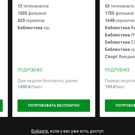
13
телеканалов
63
телеканала
1035
фильмов
1755
фильмов
420
сериалов
1648
сериалов
Библиотека
viju
Библиотека
Ам
Библиотека
P
Библиотека
S
Библиотека
vi
Спорт
Амедиат
ПОДРОБНЕЕ
ПОДРОБНЕЕ
Две недели бесплатно, далее
Первая неделя
1490 ₽⁠/⁠
6мес
749 ₽⁠/⁠
мес
ПОПРОБОВАТЬ БЕСПЛАТНО
ПОПРОБО
Войдите
, если у вас уже есть доступ