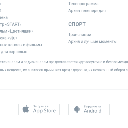
ы
Телепрограмма
R
Архив телепередач
тека
СПОРТ
тр «START»
льм «Цветняшки»
Трансляции
ка «viju»
Архив и лучшие моменты
ные каналы и фильмы
для взрослых
леканалам и радиоканалам предоставляется круглосуточно и безвозмездн
ных веществ, их аналогов причиняет вред здоровью, их незаконный оборот