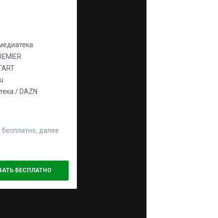
едиатека
REMIER
TART
ju
ека / DAZN
 бесплатно, далее
ВАТЬ БЕСПЛАТНО