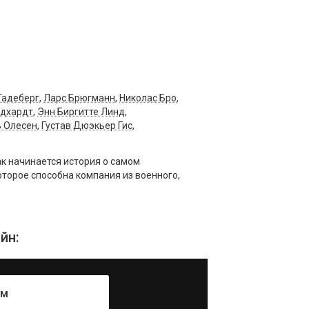
Гадеберг
,
Ларс Брюгманн
,
Николас Бро
,
ндхардт
,
Энн Биргитте Линд
,
ь Олесен
,
Густав Дюэкьер Гис
,
к начинается история о самом
торое способна компания из военного,
йн:
ум