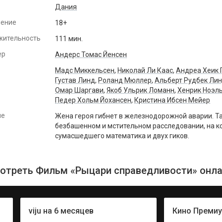
Дания
чение
18+
жительность
111 мин.
ер
Андерс Томас Йенсен
Мадс Миккельсен
,
Николай Ли Каас
,
Андреа Хеик 
Густав Линд
,
Роланд Мюллер
,
Альберт Рудбек Ли
Омар Шаргави
,
Якоб Ульрик Ломанн
,
Хенрик Ноэл
Педер Хольм Йохансен
,
Кристина Ибсен Мейер
ие
Жена героя гибнет в железнодорожной аварии. Та
безбашенном и мстительном расследовании, на ко
сумасшедшего математика и двух гиков.
отреть Фильм «Рыцари справедливости» онла
viju на 6 месяцев
Кино Преми