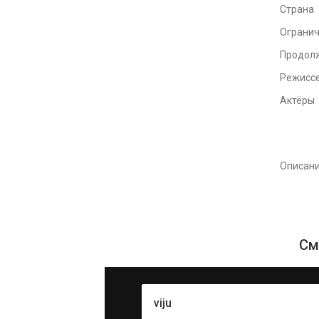
Страна
Ограни
Продол
Режисс
Актёры
Описан
См
viju