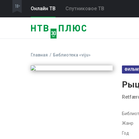
Онлайн ТВ
Спутниковое ТВ
Главная
Библиотека «viju»
ФИЛЬМ
Рыц
Retfærd
Библиот
Жанр
Год